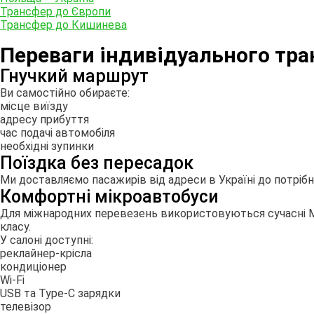
Трансфер до Європи
Трансфер до Кишинева
Переваги індивідуального тр
Гнучкий маршрут
Ви самостійно обираєте:
місце виїзду
адресу прибуття
час подачі автомобіля
необхідні зупинки
Поїздка без пересадок
Ми доставляємо пасажирів від адреси в Україні до потрібно
Комфортні мікроавтобуси
Для міжнародних перевезень використовуються сучасні Me
класу.
У салоні доступні:
реклайнер-крісла
кондиціонер
Wi-Fi
USB та Type-C зарядки
телевізор