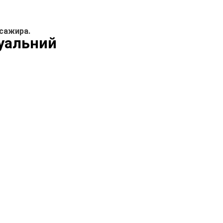
сажира.
уальний