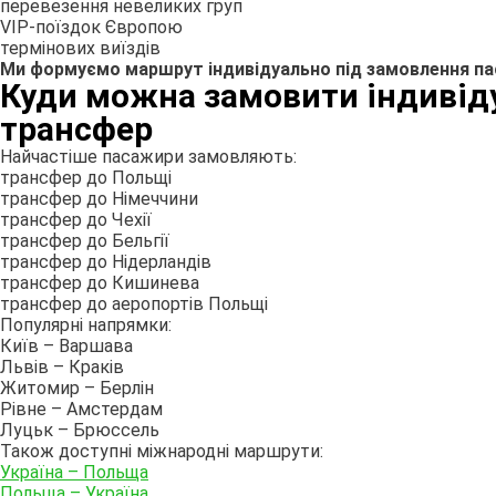
перевезення невеликих груп
VIP-поїздок Європою
термінових виїздів
Ми формуємо маршрут індивідуально під замовлення па
Куди можна замовити індивід
трансфер
Найчастіше пасажири замовляють:
трансфер до Польщі
трансфер до Німеччини
трансфер до Чехії
трансфер до Бельгії
трансфер до Нідерландів
трансфер до Кишинева
трансфер до аеропортів Польщі
Популярні напрямки:
Київ – Варшава
Львів – Краків
Житомир – Берлін
Рівне – Амстердам
Луцьк – Брюссель
Також доступні міжнародні маршрути:
Україна – Польща
Польща – Україна