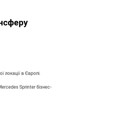
ансферу
ї локації в Європі.
rcedes Sprinter бізнес-