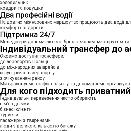
холодильник
ковдри та подушки
Два професійні водії
На довгих міжнародних маршрутах працюють два водії для
комфортної дороги.
Підтримка 24/7
Менеджери допомагають із бронюванням, маршрутом та ор
Індивідуальний трансфер до а
Окремо доступні трансфери:
до аеропортів Польщі
до міжнародних авіарейсів
із зустріччю в аеропорту
з очікуванням рейсу
Ми враховуємо графік польоту та допомагаємо організуват
Для кого підходить приватний
Індивідуальні перевезення часто обирають:
сім’ї з дітьми
бізнес-клієнти
туристи
пасажири з тваринами
люди з великою кількістю багажу