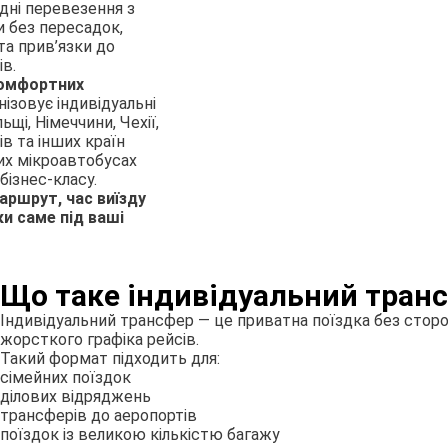
дні перевезення з
и без пересадок,
та прив’язки до
ів.
комфортних
нізовує індивідуальні
щі, Німеччини, Чехії,
ів та інших країн
их мікроавтобусах
бізнес-класу.
аршрут, час виїзду
и саме під ваші
Що таке індивідуальний тран
Індивідуальний трансфер — це приватна поїздка без сторо
жорсткого графіка рейсів.
Такий формат підходить для:
сімейних поїздок
ділових відряджень
трансферів до аеропортів
поїздок із великою кількістю багажу