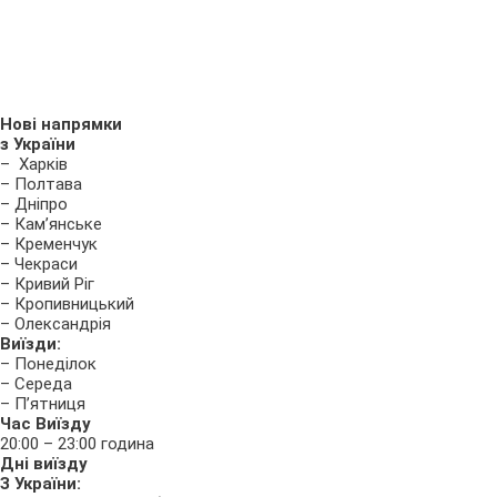
Нові напрямки
з України
– Харків
– Полтава
– Дніпро
– Кам’янське
– Кременчук
– Чекраси
– Кривий Ріг
– Кропивницький
– Олександрія
Виїзди:
– Понеділок
– Середа
– П’ятниця
Час Виїзду
20:00 – 23:00 година
Дні виїзду
З України: