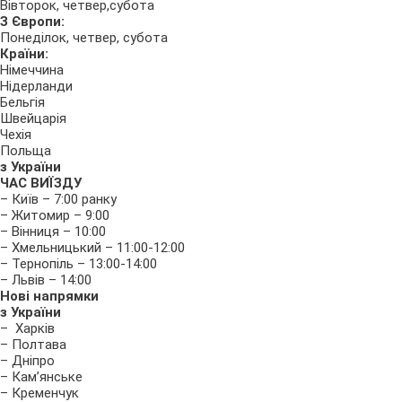
Вівторок, четвер,субота
З Європи:
Понеділок, четвер, субота
Країни:
Німеччина
Нідерланди
Бельгія
Швейцарія
Чехія
Польща
з України
ЧАС ВИЇЗДУ
– Київ – 7:00 ранку
– Житомир – 9:00
– Вінниця – 10:00
– Хмельницький – 11:00-12:00
– Тернопіль – 13:00-14:00
– Львів – 14:00
Нові напрямки
з України
– Харків
– Полтава
– Дніпро
– Кам’янське
– Кременчук