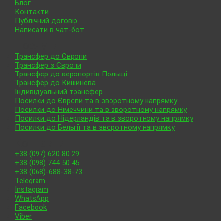
Блог
Контакти
Публічний договір
Написати в чат-бот
Послуги
Трансфер до Європи
Трансфер з Європи
Трансфер до аеропортів Польщі
Трансфер до Кишинева
Індивідуальний трансфер
Посилки до Європи та в зворотному напрямку
Посилки до Німеччини та в зворотному напрямку
Посилки до Нідерландів та в зворотному напрямку
Посилки до Бельгії та в зворотному напрямку
Контакти
+38 (097) 620 80 29
+38 (098) 744 50 45
+38 (068)-688-38-73
Telegram
Instagram
WhatsApp
Facebook
Viber