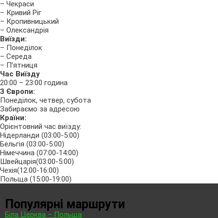
– Чекраси
– Кривий Ріг
– Кропивницький
– Олександрія
Виїзди:
– Понеділок
– Середа
– П’ятниця
Час Виїзду
20:00 – 23:00 година
З Європи:
Понеділок, четвер, субота
Забираємо за адресою
Країни:
Орієнтовний час виїзду:
Нідерланди (03:00-5:00)
Бельгія (03:00-5:00)
Німеччина (07:00-14:00)
Швейцарія(03:00-5:00)
Чехія(12:00-16:00)
Польща (15:00-19:00)
Популярні маршрути
Біла Церква – Польща