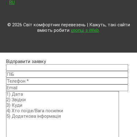
RU
© 2026 Світ комфортних перевезень | Кажуть, такі сайти
вміють робити
хлопці з iWeb
.
Відправити заявку