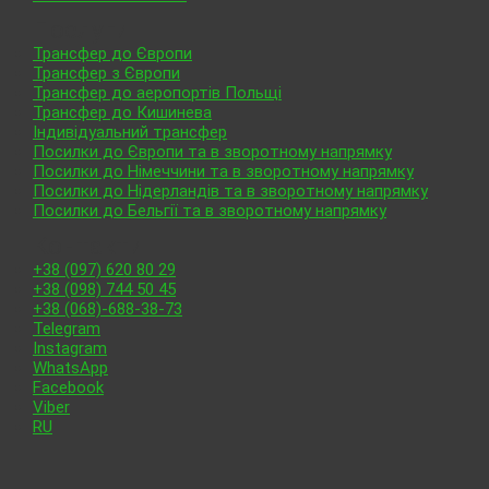
Послуги
Трансфер до Європи
Трансфер з Європи
Трансфер до аеропортів Польщі
Трансфер до Кишинева
Індивідуальний трансфер
Посилки до Європи та в зворотному напрямку
Посилки до Німеччини та в зворотному напрямку
Посилки до Нідерландів та в зворотному напрямку
Посилки до Бельгії та в зворотному напрямку
Контакти
+38 (097) 620 80 29
+38 (098) 744 50 45
+38 (068)-688-38-73
Telegram
Instagram
WhatsApp
Facebook
Viber
RU