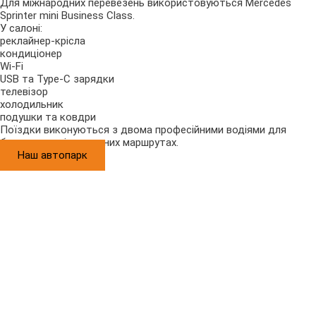
Для міжнародних перевезень використовуються Mercedes
Sprinter mini Business Class.
У салоні:
реклайнер-крісла
кондиціонер
Wi-Fi
USB та Type-C зарядки
телевізор
холодильник
подушки та ковдри
Поїздки виконуються з двома професійними водіями для
безпеки на міжнародних маршрутах.
Наш автопарк