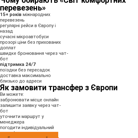
Чому обирають «Світ комфортних
перевезень»
15+ років
міжнародних
перевезень
регулярні рейси в Європу і
назад
сучасні мікроавтобуси
прозорі ціни без прихованих
доплат
швидке бронювання через чат-
бот
підтримка 24/7
поїздки без пересадок
доставка максимально
близько до адреси
Як замовити трансфер з Європи
Ви можете:
забронювати місце онлайн
залишити заявку через чат-
бот
уточнити маршрут у
менеджера
погодити індивідуальний
трансфер