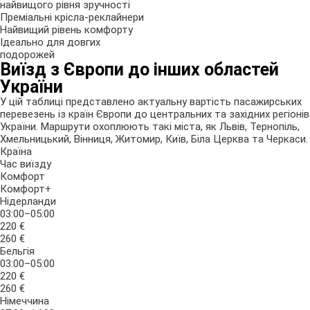
найвищого рівня зручності
Преміальні крісла-реклайнери
Найвищий рівень комфорту
Ідеально для довгих
подорожей
Виїзд з Європи до інших областей
України
У цій таблиці представлено актуальну вартість пасажирських
перевезень із країн Європи до центральних та західних регіонів
України. Маршрути охоплюють такі міста, як Львів, Тернопіль,
Хмельницький, Вінниця, Житомир, Київ, Біла Церква та Черкаси.
Країна
Час виїзду
Комфорт
Комфорт+
Нідерланди
03:00–05:00
220 €
260 €
Бельгія
03:00–05:00
220 €
260 €
Німеччина