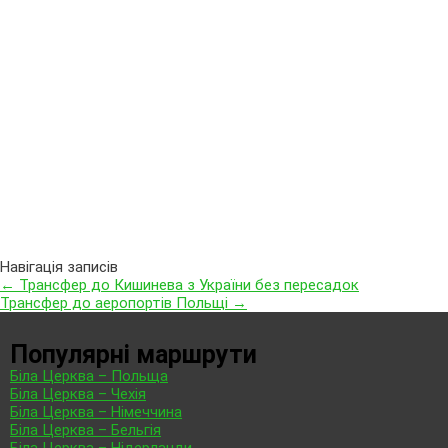
Навігація записів
←
Трансфер до Кишинева з України без пересадок
Трансфер до аеропортів Польщі
→
Популярні маршрути
Біла Церква – Польща
Біла Церква – Чехія
Біла Церква – Німеччина
Біла Церква – Бельгія
Біла Церква – Нідерланди