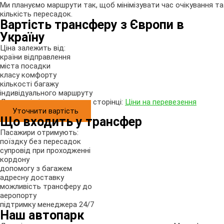
Ми плануємо маршрути так, щоб мінімізувати час очікування та
кількість пересадок.
Вартість трансферу з Європи в
Україну
Ціна залежить від:
країни відправлення
міста посадки
класу комфорту
кількості багажу
індивідуального маршруту
Детальні ціни дивіться на сторінці:
Ціни на перевезення
Уточнити вартість
Що входить у трансфер
Пасажири отримують:
поїздку без пересадок
супровід при проходженні
кордону
допомогу з багажем
адресну доставку
можливість трансферу до
аеропорту
підтримку менеджера 24/7
Наш автопарк