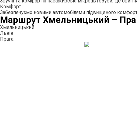
Зручні та комфортні пасажирські мікроавтобуси. Це оригі
Комфорт
Забезпечуємо новими автомобілями підвищеного комфорту
Маршрут Хмельницький – Праг
Хмельницький
Львів
Прага