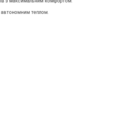
ирів з максимальним комфортом.
а автономним теплом.