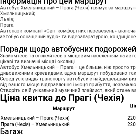
Інформація про цей маршрут
Автобус Хмельницький – Прага (Чехія) прямує за маршрут
Хмельницький;
Львів;
Прага.
Автопарк компанії «Світ комфортних перевезень» включає 1
автобус оснащений аудіо- та відеоапаратурою, кондиціонер
Поради щодо автобусних подороже
Знайомтесь та спілкуйтесь з місцевим населенням на авт
цікаві та визначні місця і околиці.
Автобус Хмельницький – Прага – це більше, ніж просто тр
дивовижними краєвидами, адже маршрут побудовано таки
Серед усіх видів транспорту автобуси є найдешевшим вид
від вашого місця відправлення і місця прибуття, незважаю
Створіть свій унікальний музичний плейлист, який стане ва
Ціна квитка до Прагi (Чехiя)
Ці
Маршрут
Хмельницький – Прага
(Чехiя)
220
Прага (Чехiя) – Хмельницький
220
Багаж