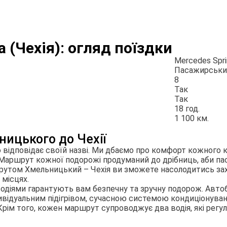
 (Чехія): огляд поїздки
Mercedes Spri
Пасажирськи
8
Так
Так
18 год.
1 100 км.
ницького до Чехії
ю відповідає своїй назві. Ми дбаємо про комфорт кожного 
 Маршрут кожної подорожі продуманий до дрібниць, аби па
ршрутом Хмельницький – Чехія ви зможете насолодитись з
 місцях.
одіями гарантують вам безпечну та зручну подорож. Авто
відуальним підігрівом, сучасною системою кондиціонування
Крім того, кожен маршрут супроводжує два водія, які регу