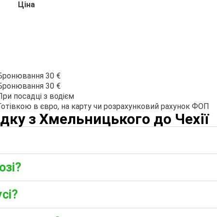
Ціна
Бронювання 30 €
Бронювання 30 €
При посадці з водієм
Готівкою в євро, на карту чи розрахунковий рахунок ФОП
дку з Хмельницького до Чехії
озі?
сі?