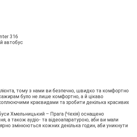
nter 316
й автобус
клієнта, тому з нами ви безпечно, швидко та комфортно
сажирам було не лише комфортно, а й цікаво
ахоплюючими краєвидами та зробити декілька красивих
буси Хмельницький – Прага (Чехія) оснащено
, а також аудіо- та відеоапаратурою, аби ви мали
лярно змінюються кожних декілька годин, аби уникнути