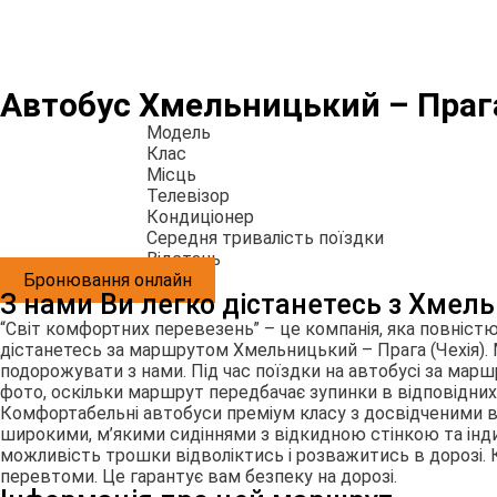
Автобус Хмельницький – Прага
Модель
Клас
Місць
Телевізор
Кондиціонер
Середня тривалість поїздки
Відстань
Бронювання онлайн
З нами Ви легко дістанетесь з Хмель
“Світ комфортних перевезень” – це компанія, яка повніст
дістанетесь за маршрутом Хмельницький – Прага (Чехія).
подорожувати з нами. Під час поїздки на автобусі за ма
фото, оскільки маршрут передбачає зупинки в відповідних
Комфортабельні автобуси преміум класу з досвідченими в
широкими, м’якими сидіннями з відкидною стінкою та інди
можливість трошки відволіктись і розважитись в дорозі. 
перевтоми. Це гарантує вам безпеку на дорозі.