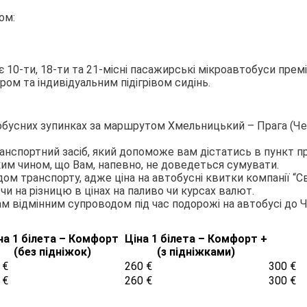
ом:
0-ти, 18-ти та 21-місні пасажирські мікроавтобуси преміу
ом та індивідуальним підігрівом сидінь.
й
обусних зупинках за маршрутом Хмельницький – Прага (Чех
анспортний засіб, який допоможе вам дістатись в пункт п
м чином, що Вам, напевно, не доведеться сумувати.
ом транспорту, адже ціна на автобусні квитки компанії “
чи на різницю в цінах на паливо чи курсах валют.
м відмінним супроводом під час подорожі на автобусі до Че
на 1 білета – Комфорт
Ціна 1 білета – Комфорт +
(без підніжок)
(з підніжками)
 €
260 €
300 €
 €
260 €
300 €