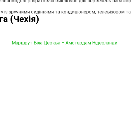
нальні моделі, розраховані виключно для первезень пасаж
 із зручними сидіннями та кондиціонером, телевізором т
а (Чехія)