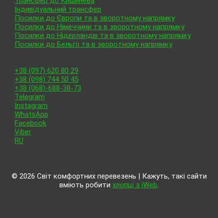
Трансфер до Кишинева
Індивідуальний трансфер
Посилки до Європи та в зворотному напрямку
Посилки до Німеччини та в зворотному напрямку
Посилки до Нідерландів та в зворотному напрямку
Посилки до Бельгії та в зворотному напрямку
Контакти
+38 (097) 620 80 29
+38 (098) 744 50 45
+38 (068)-688-38-73
Telegram
Instagram
WhatsApp
Facebook
Viber
RU
© 2026 Світ комфортних перевезень | Кажуть, такі сайти
вміють робити
хлопці з iWeb
.