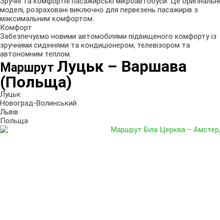
Зручні та комфортні пасажирські мікроавтобуси. Це оригінальні
моделі, розраховані виключно для первезень пасажирів з
максимальним комфортом.
Комфорт
Забезпечуємо новими автомобілями підвищеного комфорту із
зручними сидіннями та кондиціонером, телевізором та
автономним теплом.
Луцьк
– Варшава
Маршрут
(Польща)
Луцьк
Новоград-Волинський
Львів
Польща