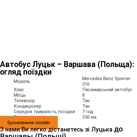
Автобус Луцьк – Варшава (Польща):
огляд поїздки
Mercedes Benz Sprinter
Модель
316
Клас
Пасажирський автобус
Місць
8
Телевізор
Так
Кондиціонер
Так
Середня тривалість поїздки
7 год.
Відстань
350 км.
Бронювання онлайн
до
З нами Ви легко дістанетесь зi Луцька
Варшавы (Польщi)