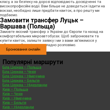
класу, а за безпеку на дорозі відповідають досвідченні та
високопрофесійні водії. Вам більше не доведеться їздити на
вокзал, необхідно лише придбати квиток, а про решту ми
подбаємо.
Замовити трансфер Луцьк –
Варшава (Польща)
Замовте якісний трансфер з України до Європи та назад на
комфортабельних мікроавтобусах. Щоб забронювати та
купити квиток, залиште заявку і ми з вами зв’яжемося у
найкоротший час і все докладно розповімо.
Бронювання онлайн
Популярні маршрути
Біла Церква – Польща
Біла Церква – Чехія
Біла Церква – Німеччина
Біла Церква – Бельгія
Біла Церква – Нідерланди
Київ – Польща
Київ – Чехія
Київ – Німеччина
Київ – Бельгія
Київ – Нідерланди