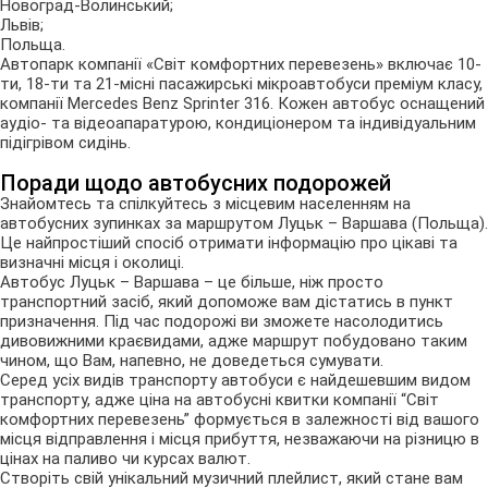
Новоград-Волинський;
Львів;
Польща.
Автопарк компанії «Світ комфортних перевезень» включає 10-
ти, 18-ти та 21-місні пасажирські мікроавтобуси преміум класу,
компанії Mercedes Benz Sprinter 316. Кожен автобус оснащений
аудіо- та відеоапаратурою, кондиціонером та індивідуальним
підігрівом сидінь.
Поради щодо автобусних подорожей
Знайомтесь та спілкуйтесь з місцевим населенням на
автобусних зупинках за маршрутом Луцьк – Варшава (Польща).
Це найпростіший спосіб отримати інформацію про цікаві та
визначні місця і околиці.
Автобус Луцьк – Варшава – це більше, ніж просто
транспортний засіб, який допоможе вам дістатись в пункт
призначення. Під час подорожі ви зможете насолодитись
дивовижними краєвидами, адже маршрут побудовано таким
чином, що Вам, напевно, не доведеться сумувати.
Серед усіх видів транспорту автобуси є найдешевшим видом
транспорту, адже ціна на автобусні квитки компанії “Світ
комфортних перевезень” формується в залежності від вашого
місця відправлення і місця прибуття, незважаючи на різницю в
цінах на паливо чи курсах валют.
Створіть свій унікальний музичний плейлист, який стане вам