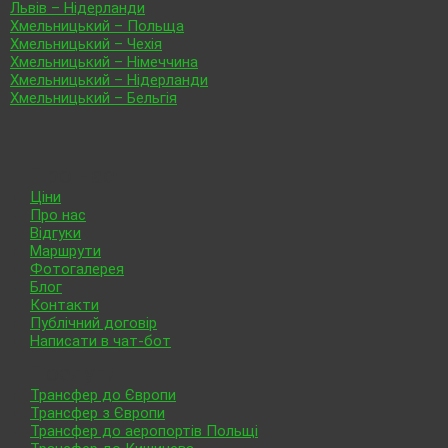
Львів – Нідерланди
Хмельницький – Польща
Хмельницький – Чехія
Хмельницький – Німеччина
Хмельницький – Нідерланди
Хмельницький – Бельгія
Про нас
Ціни
Про нас
Відгуки
Маршрути
Фотогалерея
Блог
Контакти
Публічний договір
Написати в чат-бот
Послуги
Трансфер до Європи
Трансфер з Європи
Трансфер до аеропортів Польщі