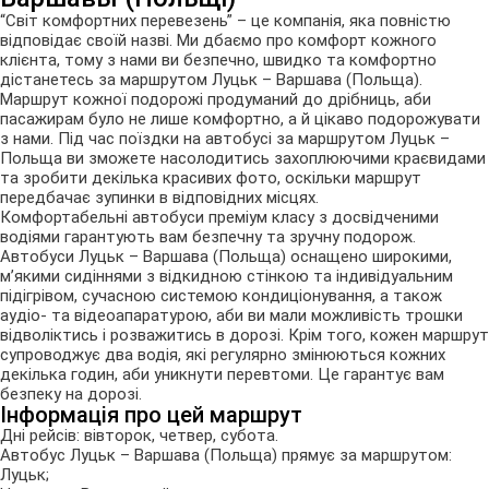
“Світ комфортних перевезень” – це компанія, яка повністю
відповідає своїй назві. Ми дбаємо про комфорт кожного
клієнта, тому з нами ви безпечно, швидко та комфортно
дістанетесь за маршрутом Луцьк – Варшава (Польща).
Маршрут кожної подорожі продуманий до дрібниць, аби
пасажирам було не лише комфортно, а й цікаво подорожувати
з нами. Під час поїздки на автобусі за маршрутом Луцьк –
Польща ви зможете насолодитись захоплюючими краєвидами
та зробити декілька красивих фото, оскільки маршрут
передбачає зупинки в відповідних місцях.
Комфортабельні автобуси преміум класу з досвідченими
водіями гарантують вам безпечну та зручну подорож.
Автобуси Луцьк – Варшава (Польща) оснащено широкими,
м’якими сидіннями з відкидною стінкою та індивідуальним
підігрівом, сучасною системою кондиціонування, а також
аудіо- та відеоапаратурою, аби ви мали можливість трошки
відволіктись і розважитись в дорозі. Крім того, кожен маршрут
супроводжує два водія, які регулярно змінюються кожних
декілька годин, аби уникнути перевтоми. Це гарантує вам
безпеку на дорозі.
Інформація про цей маршрут
Дні рейсів: вівторок, четвер, субота.
Автобус Луцьк – Варшава (Польща) прямує за маршрутом:
Луцьк;