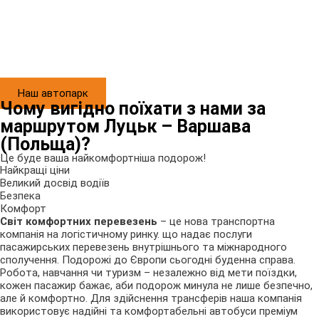
Наш автопарк
Чому вигідно поїхати з нами за
маршрутом Луцьк – Варшава
(Польща)?
Це буде ваша найкомфортніша подорож!
Найкращі ціни
Великий досвід водіїв
Безпека
Комфорт
Світ комфортних перевезень
– це нова транспортна
компанія на логістичному ринку. що надає послуги
пасажирських перевезень внутрішнього та міжнародного
сполучення. Подорожі до Європи сьогодні буденна справа.
Робота, навчання чи туризм – незалежно від мети поїздки,
кожен пасажир бажає, аби подорож минула не лише безпечно,
але й комфортно. Для здійснення трансферів наша компанія
використовує надійні та комфортабельні автобуси преміум