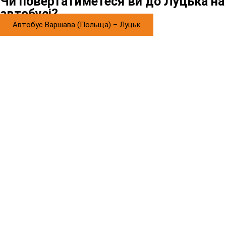
Чи повертатиметеся ви до Луцька на
автобусі?
Автобус Варшава (Польща) – Луцьк