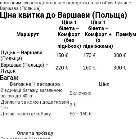
відмінним супроводом під час подорожі на автобусі Луцьк –
Варшава (Польща).
Ціна квитка до Варшави (Польща)
Ціна 1
Ціна 1
білета –
білета –
Маршрут
Комфорт
Комфорт +
Преміум
(без
(з
підніжок)
підніжками)
Луцьк –
Варшава
150 €
170 €
300 €
(Польща)
Варшава (Польща) –
220 €
260 €
300 €
Луцьк
Багаж
Багаж на 1 пасажира
Ціна
2 единиці багажу, загальною
Включено
вагою до 40 кг
Доплата за кожен додатковий
2 €
1 кг
Дозвіл на кота/собаку
50 – 150 €
Оплата проїзду