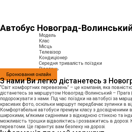
Автобус Новоград-Волинський 
Модель
Клас
Місць
Телевізор
Кондиціонер
Середня тривалість поїздки
Відстань
Бронювання онлайн
З нами Ви легко дістанетесь з Новог
“Світ комфортних перевезень” – це компанія, яка повніст
дістанетесь за маршрутом Новоград-Волинський – Прага (
подорожувати з нами. Під час поїздки на автобусі за ма
красивих фото, оскільки маршрут передбачає зупинки в ві
Комфортабельні автобуси преміум класу з досвідченими в
широкими, м’якими сидіннями з відкидною стінкою та інди
можливість трошки відволіктись і розважитись в дорозі. 
перевтоми. Це гарантує вам безпеку на дорозі.