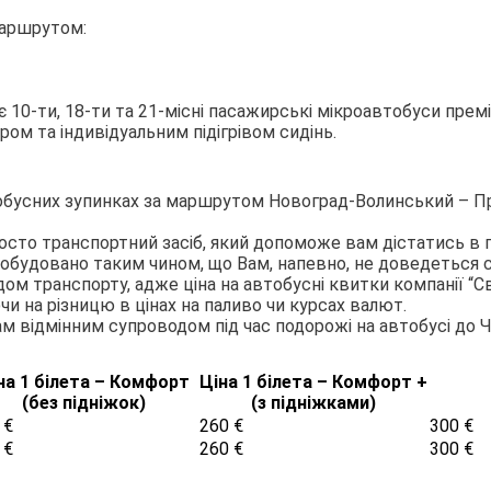
маршрутом:
0-ти, 18-ти та 21-місні пасажирські мікроавтобуси преміу
ом та індивідуальним підігрівом сидінь.
й
обусних зупинках за маршрутом Новоград-Волинський – Пра
осто транспортний засіб, який допоможе вам дістатись в 
будовано таким чином, що Вам, напевно, не доведеться 
ом транспорту, адже ціна на автобусні квитки компанії “
чи на різницю в цінах на паливо чи курсах валют.
м відмінним супроводом під час подорожі на автобусі до Че
на 1 білета – Комфорт
Ціна 1 білета – Комфорт +
(без підніжок)
(з підніжками)
 €
260 €
300 €
 €
260 €
300 €