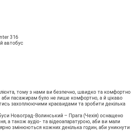
и
nter 316
й автобус
клієнта, тому з нами ви безпечно, швидко та комфортно
 аби пасажирам було не лише комфортно, а й цікаво
итись захоплюючими краєвидами та зробити декілька
буси Новоград-Волинський – Прага (Чехія) оснащено
, а також аудіо- та відеоапаратурою, аби ви мали
лярно змінюються кожних декілька годин, аби уникнути