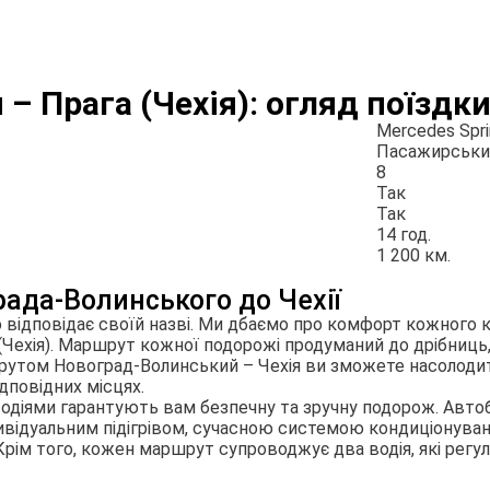
– Прага (Чехія): огляд поїздк
Mercedes Spri
Пасажирськи
8
Так
Так
14 год.
1 200 км.
рада-Волинського до Чехії
ю відповідає своїй назві. Ми дбаємо про комфорт кожного 
Чехія). Маршрут кожної подорожі продуманий до дрібниць,
ршрутом Новоград-Волинський – Чехія ви зможете насолод
дповідних місцях.
одіями гарантують вам безпечну та зручну подорож. Авто
відуальним підігрівом, сучасною системою кондиціонування
Крім того, кожен маршрут супроводжує два водія, які регу