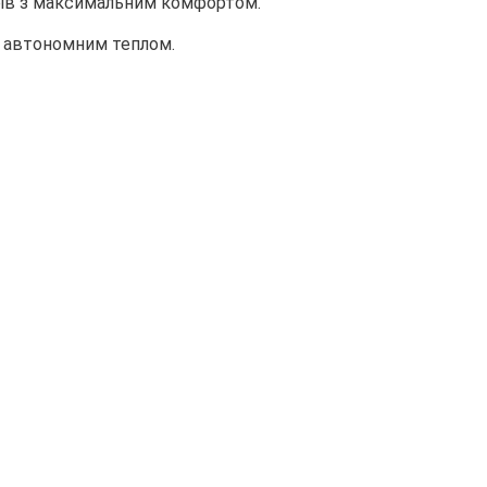
ирів з максимальним комфортом.
а автономним теплом.