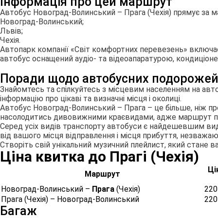
Інформація про цей маршрут
Автобус Новоград-Волинський – Прага (Чехія) прямує за 
Новоград-Волинський;
Львів;
Чехія.
Автопарк компанії «Світ комфортних перевезень» включає 1
автобус оснащений аудіо- та відеоапаратурою, кондиціонер
Поради щодо автобусних подороже
Знайомтесь та спілкуйтесь з місцевим населенням на авт
інформацію про цікаві та визначні місця і околиці.
Автобус Новоград-Волинський – Прага – це більше, ніж пр
насолодитись дивовижними краєвидами, адже маршрут по
Серед усіх видів транспорту автобуси є найдешевшим вид
від вашого місця відправлення і місця прибуття, незважаю
Створіть свій унікальний музичний плейлист, який стане ва
Ціна квитка до Прагi (Чехiя)
Ці
Маршрут
Новоград-Волинський –
Прага
(Чехiя)
220
Прага (Чехiя) – Новоград-Волинський
220
Багаж