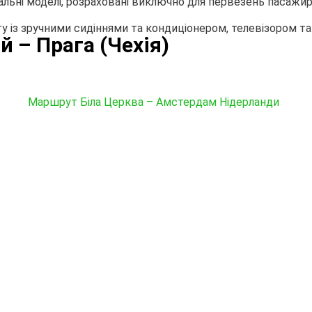
нальні моделі, розраховані виключно для первезень пасаж
 із зручними сидіннями та кондиціонером, телевізором т
 – Прага (Чехія)