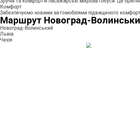
Зручні та комфортні пасажирські мікроавтобуси. Це оригі
Комфорт
Забезпечуємо новими автомобілями підвищеного комфорту
Маршрут Новоград-Волинський
Новоград-Волинський
Львів
Чехія