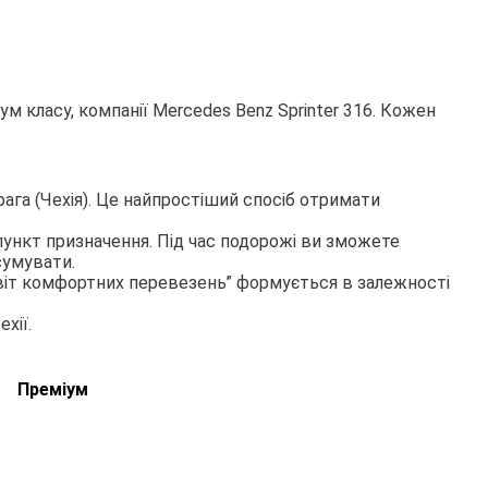
м класу, компанії Mercedes Benz Sprinter 316. Кожен
га (Чехія). Це найпростіший спосіб отримати
пункт призначення. Під час подорожі ви зможете
сумувати.
Світ комфортних перевезень” формується в залежності
хії.
Преміум