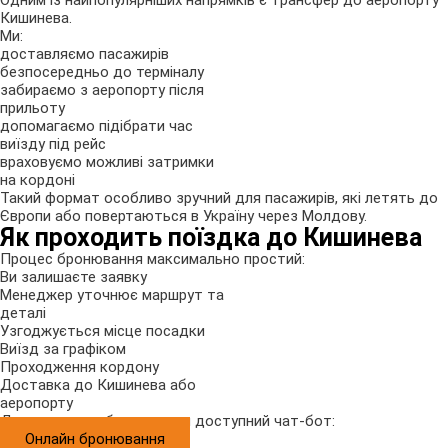
Кишинева.
Ми:
доставляємо пасажирів
безпосередньо до терміналу
забираємо з аеропорту після
прильоту
допомагаємо підібрати час
виїзду під рейс
враховуємо можливі затримки
на кордоні
Такий формат особливо зручний для пасажирів, які летять до
Європи або повертаються в Україну через Молдову.
Як проходить поїздка до Кишинева
Процес бронювання максимально простий:
Ви залишаєте заявку
Менеджер уточнює маршрут та
деталі
Узгоджується місце посадки
Виїзд за графіком
Проходження кордону
Доставка до Кишинева або
аеропорту
Для швидкого бронювання доступний чат-бот:
Онлайн бронювання