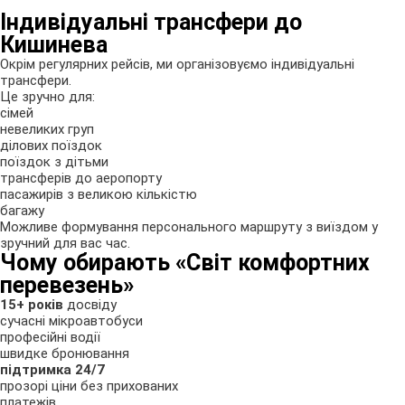
Індивідуальні трансфери до
Кишинева
Окрім регулярних рейсів, ми організовуємо індивідуальні
трансфери.
Це зручно для:
сімей
невеликих груп
ділових поїздок
поїздок з дітьми
трансферів до аеропорту
пасажирів з великою кількістю
багажу
Можливе формування персонального маршруту з виїздом у
зручний для вас час.
Чому обирають «Світ комфортних
перевезень»
15+ років
досвіду
сучасні мікроавтобуси
професійні водії
швидке бронювання
підтримка 24/7
прозорі ціни без прихованих
платежів