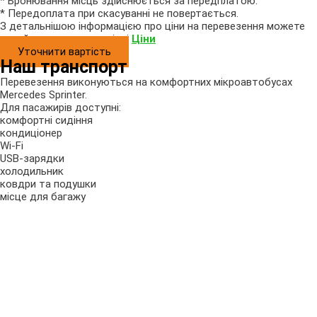
* Бронювання місць здійснюється за передплатою.
* Передоплата при скасуванні не повертається.
З детальнішою інформацією про ціни на перевезення можете
ознайомитись на сторінці
Ціни
Уточнити вартість
Наш транспорт
Перевезення виконуються на комфортних мікроавтобусах
Mercedes Sprinter.
Для пасажирів доступні:
комфортні сидіння
кондиціонер
Wi-Fi
USB-зарядки
холодильник
ковдри та подушки
місце для багажу