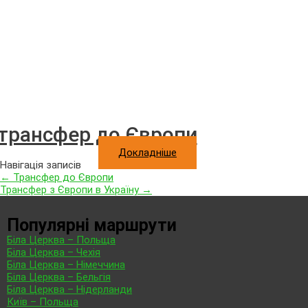
 трансфер до Європи
Докладніше
Навігація записів
←
Трансфер до Європи
Трансфер з Європи в Україну
→
Популярні маршрути
Біла Церква – Польща
Біла Церква – Чехія
Біла Церква – Німеччина
Біла Церква – Бельгія
Біла Церква – Нідерланди
Київ – Польща