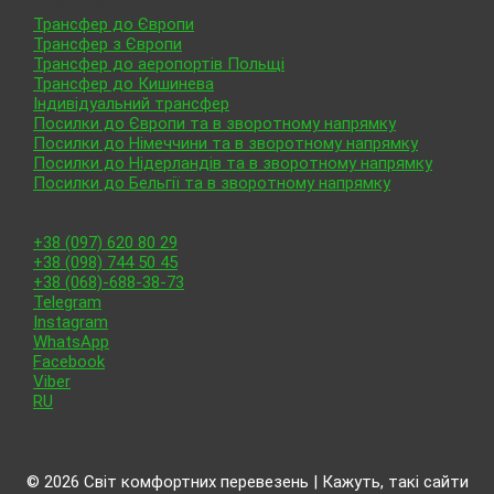
Послуги
Трансфер до Європи
Трансфер з Європи
Трансфер до аеропортів Польщі
Трансфер до Кишинева
Індивідуальний трансфер
Посилки до Європи та в зворотному напрямку
Посилки до Німеччини та в зворотному напрямку
Посилки до Нідерландів та в зворотному напрямку
Посилки до Бельгії та в зворотному напрямку
Контакти
+38 (097) 620 80 29
+38 (098) 744 50 45
+38 (068)-688-38-73
Telegram
Instagram
WhatsApp
Facebook
Viber
RU
© 2026 Світ комфортних перевезень | Кажуть, такі сайти