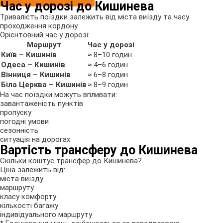
Час у дорозі до Кишинева
Тривалість поїздки залежить від міста виїзду та часу
проходження кордону.
Орієнтовний час у дорозі:
Маршрут
Час у дорозі
Київ – Кишинів
≈ 8–10 годин
Одеса – Кишинів
≈ 4–6 годин
Вінниця – Кишинів
≈ 6–8 годин
Біла Церква – Кишинів
≈ 8–9 годин
На час поїздки можуть впливати:
завантаженість пунктів
пропуску
погодні умови
сезонність
ситуація на дорогах
Вартість трансферу до Кишинева
Скільки коштує трансфер до Кишинева?
Ціна залежить від:
міста виїзду
маршруту
класу комфорту
кількості багажу
індивідуального маршруту