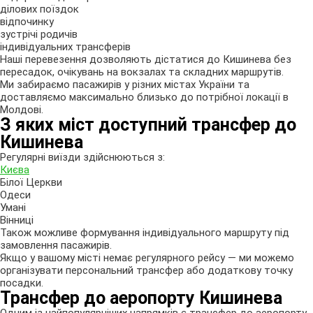
ділових поїздок
відпочинку
зустрічі родичів
індивідуальних трансферів
Наші перевезення дозволяють дістатися до Кишинева без
пересадок, очікувань на вокзалах та складних маршрутів.
Ми забираємо пасажирів у різних містах України та
доставляємо максимально близько до потрібної локації в
Молдові.
З яких міст доступний трансфер до
Кишинева
Регулярні виїзди здійснюються з:
Києва
Білої Церкви
Одеси
Умані
Вінниці
Також можливе формування індивідуального маршруту під
замовлення пасажирів.
Якщо у вашому місті немає регулярного рейсу — ми можемо
організувати персональний трансфер або додаткову точку
посадки.
Трансфер до аеропорту Кишинева
Одним із найпопулярніших напрямків є трансфер до аеропорту