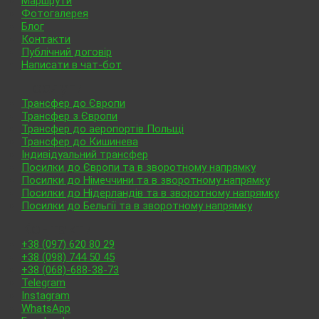
Маршрути
Фотогалерея
Блог
Контакти
Публічний договір
Написати в чат-бот
Послуги
Трансфер до Європи
Трансфер з Європи
Трансфер до аеропортів Польщі
Трансфер до Кишинева
Індивідуальний трансфер
Посилки до Європи та в зворотному напрямку
Посилки до Німеччини та в зворотному напрямку
Посилки до Нідерландів та в зворотному напрямку
Посилки до Бельгії та в зворотному напрямку
Контакти
+38 (097) 620 80 29
+38 (098) 744 50 45
+38 (068)-688-38-73
Telegram
Instagram
WhatsApp