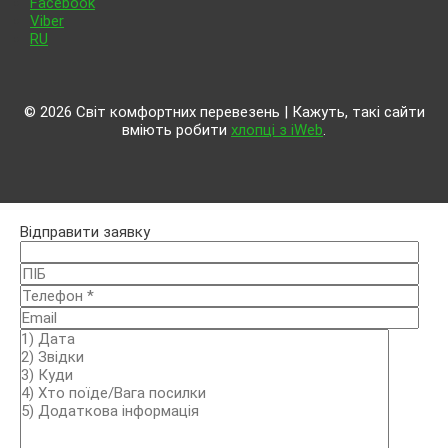
Facebook
Viber
RU
© 2026 Світ комфортних перевезень | Кажуть, такі сайти
вміють робити
хлопці з iWeb
.
Відправити заявку