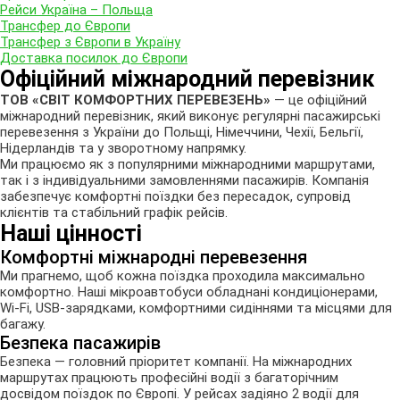
Рейси Україна – Польща
Трансфер до Європи
Трансфер з Європи в Україну
Доставка посилок до Європи
Офіційний міжнародний
перевізник
ТОВ «СВІТ КОМФОРТНИХ ПЕРЕВЕЗЕНЬ»
— це офіційний
міжнародний перевізник, який виконує регулярні пасажирські
перевезення з України до Польщі, Німеччини, Чехії, Бельгії,
Нідерландів та у зворотному напрямку.
Ми працюємо як з популярними міжнародними маршрутами,
так і з індивідуальними замовленнями пасажирів. Компанія
забезпечує комфортні поїздки без пересадок, супровід
клієнтів та стабільний графік рейсів.
Наші цінності
Комфортні міжнародні перевезення
Ми прагнемо, щоб кожна поїздка проходила максимально
комфортно. Наші мікроавтобуси обладнані кондиціонерами,
Wi-Fi, USB-зарядками, комфортними сидіннями та місцями для
багажу.
Безпека пасажирів
Безпека — головний пріоритет компанії. На міжнародних
маршрутах працюють професійні водії з багаторічним
досвідом поїздок по Європі. У рейсах задіяно 2 водії для