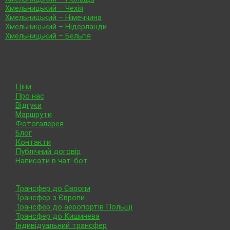
Хмельницький – Чехія
Хмельницький – Німеччина
Хмельницький – Нідерланди
Хмельницький – Бельгія
Про нас
Ціни
Про нас
Відгуки
Маршрути
Фотогалерея
Блог
Контакти
Публічний договір
Написати в чат-бот
Послуги
Трансфер до Європи
Трансфер з Європи
Трансфер до аеропортів Польщі
Трансфер до Кишинева
Індивідуальний трансфер