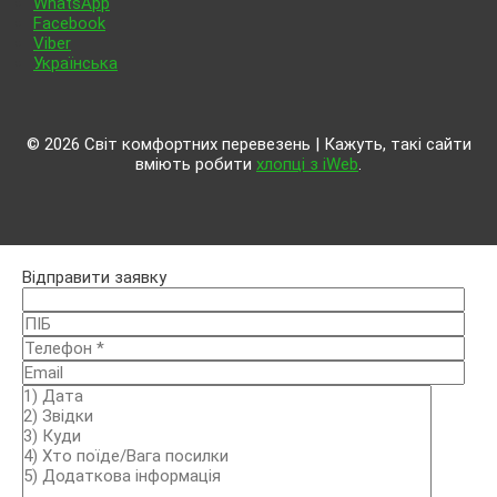
WhatsApp
Facebook
Viber
Українська
© 2026 Світ комфортних перевезень | Кажуть, такі сайти
вміють робити
хлопці з iWeb
.
Відправити заявку