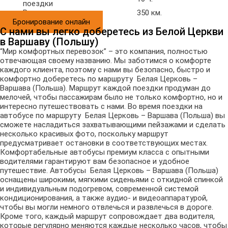
поездки
Расстояние
350 км.
Бронирование онлайн
С нами вы легко доберетесь из Белой Церкви
в Варшаву (Польшу)
“Мир комфортных перевозок” – это компания, полностью
отвечающая своему названию. Мы заботимся о комфорте
каждого клиента, поэтому с нами вы безопасно, быстро и
комфортно доберетесь по маршруту Белая Церковь –
Варшава (Польша). Маршрут каждой поездки продуман до
мелочей, чтобы пассажирам было не только комфортно, но и
интересно путешествовать с нами. Во время поездки на
автобусе по маршруту Белая Церковь – Варшава (Польша) вы
сможете насладиться захватывающими пейзажами и сделать
несколько красивых фото, поскольку маршрут
предусматривает остановки в соответствующих местах.
Комфортабельные автобусы премиум класса с опытными
водителями гарантируют вам безопасное и удобное
путешествие. Автобусы Белая Церковь – Варшава (Польша)
оснащены широкими, мягкими сиденьями с откидной спинкой
и индивидуальным подогревом, современной системой
кондиционирования, а также аудио- и видеоаппаратурой,
чтобы вы могли немного отвлечься и развлечься в дороге.
Кроме того, каждый маршрут сопровождает два водителя,
которые регулярно меняются каждые несколько часов, чтобы