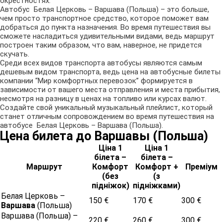
окрестностях.
Автобус Белая Церковь – Варшава (Польша) – это больше,
чем просто транспортное средство, которое поможет вам
добраться до пункта назначения. Во время путешествия вы
сможете насладиться удивительными видами, ведь маршрут
построен таким образом, что вам, наверное, не придется
скучать.
Среди всех видов транспорта автобусы являются самым
дешевым видом транспорта, ведь цена на автобусные билеты
компании “Мир комфортных перевозок” формируется в
зависимости от вашего места отправления и места прибытия,
несмотря на разницу в ценах на топливо или курсах валют.
Создайте свой уникальный музыкальный плейлист, который
станет отличным сопровождением во время путешествия на
автобусе
Белая Церковь
– Варшава (Польша).
Цена билета до Варшавы (Польша)
Ціна 1
Ціна 1
білета –
білета –
Маршрут
Комфорт
Комфорт +
Преміум
(без
(з
підніжок)
підніжками)
Белая Церковь –
150 €
170 €
300 €
Варшава
(Польша)
Варшава (Польша) –
220 €
260 €
300 €