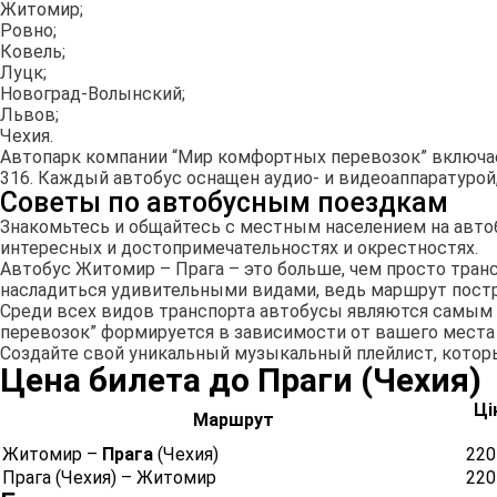
Житомир;
Ровно;
Ковель;
Луцк;
Новоград-Волынский;
Львов;
Чехия.
Автопарк компании “Мир комфортных перевозок” включает
316. Каждый автобус оснащен аудио- и видеоаппаратуро
Советы по автобусным поездкам
Знакомьтесь и общайтесь с местным населением на авто
интересных и достопримечательностях и окрестностях.
Автобус Житомир – Прага – это больше, чем просто тран
насладиться удивительными видами, ведь маршрут построе
Среди всех видов транспорта автобусы являются самым
перевозок” формируется в зависимости от вашего места о
Создайте свой уникальный музыкальный плейлист, кото
Цена билета до Праги (Чехия)
Ці
Маршрут
Житомир –
Прага
(Чехия)
220
Прага (Чехия) – Житомир
220