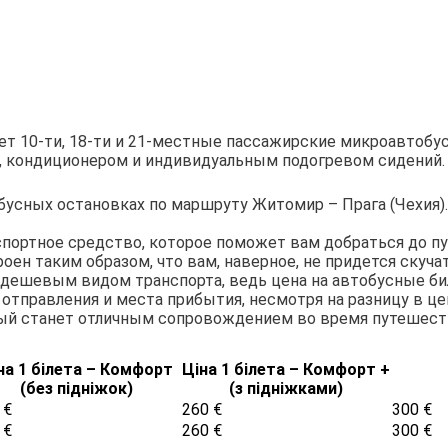
 10-ти, 18-ти и 21-местные пассажирские микроавтобусы
й, кондиционером и индивидуальным подогревом сидений.
бусных остановках по маршруту Житомир – Прага (Чехия)
спортное средство, которое поможет вам добраться до п
н таким образом, что вам, наверное, не придется скучат
 дешевым видом транспорта, ведь цена на автобусные б
тправления и места прибытия, несмотря на разницу в цен
рый станет отличным сопровождением во время путешест
на 1 білета – Комфорт
Ціна 1 білета – Комфорт +
(без підніжок)
(з підніжками)
 €
260 €
300 €
 €
260 €
300 €