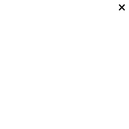
×
×
×
×