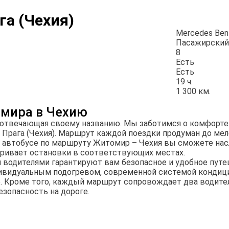
га (Чехия)
Mercedes Benz
Пасажирский
8
Есть
Есть
19 ч.
1 300 км.
омира в Чехию
 отвечающая своему названию. Мы заботимся о комфорте 
Прага (Чехия). Маршрут каждой поездки продуман до мел
на автобусе по маршруту Житомир – Чехия вы сможете н
тривает остановки в соответствующих местах.
водителями гарантируют вам безопасное и удобное пут
ивидуальным подогревом, современной системой кондицио
ге. Кроме того, каждый маршрут сопровождает два водит
езопасность на дороге.