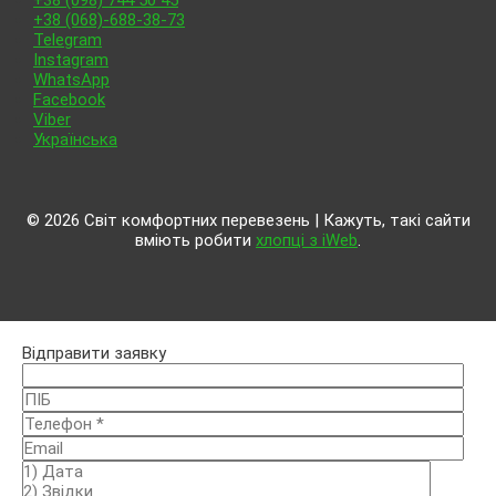
+38 (098) 744 50 45
+38 (068)-688-38-73
Telegram
Instagram
WhatsApp
Facebook
Viber
Українська
© 2026 Світ комфортних перевезень | Кажуть, такі сайти
вміють робити
хлопці з iWeb
.
Відправити заявку