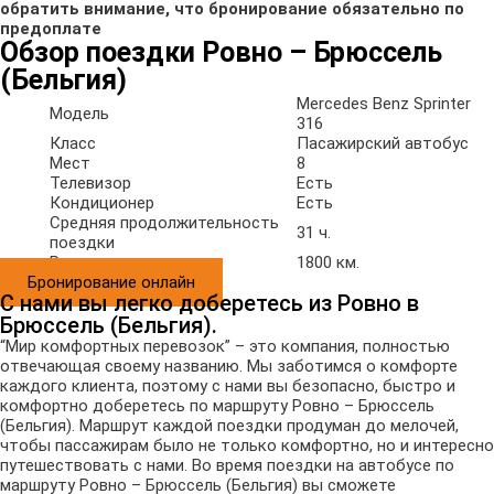
обратить внимание, что бронирование обязательно по
предоплате
Обзор поездки Ровно – Брюссель
(Бельгия)
Mercedes Benz Sprinter
Модель
316
Класс
Пасажирский автобус
Мест
8
Телевизор
Есть
Кондиционер
Есть
Средняя продолжительность
31 ч.
поездки
Расстояние
1800 км.
Бронирование онлайн
С нами вы легко доберетесь из Ровно в
Брюссель (Бельгия).
“Мир комфортных перевозок” – это компания, полностью
отвечающая своему названию. Мы заботимся о комфорте
каждого клиента, поэтому с нами вы безопасно, быстро и
комфортно доберетесь по маршруту Ровно – Брюссель
(Бельгия). Маршрут каждой поездки продуман до мелочей,
чтобы пассажирам было не только комфортно, но и интересно
путешествовать с нами. Во время поездки на автобусе по
маршруту Ровно – Брюссель (Бельгия) вы сможете