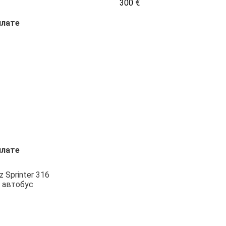
300 €
плате
плате
 Sprinter 316
 автобус