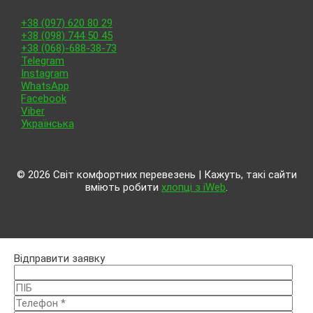
Контакты
+38 (097) 620 80 29
+38 (098) 744 50 45
+38 (068)-688-38-73
Telegram
Instagram
WhatsApp
Facebook
Viber
Українська
© 2026 Світ комфортних перевезень | Кажуть, такі сайти
вміють робити
хлопці з iWeb
.
Відправити заявку